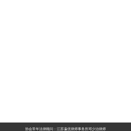
协会常年法律顾问：江苏瀛优律师事务所邓少治律师